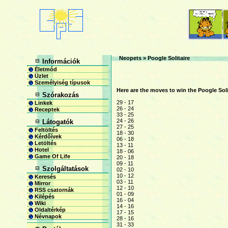
Neopets
»
Poogle Solitaire
Információk
Életmód
Üzlet
Személyiség típusok
Here are the moves to win the Poogle Soli
Szórakozás
29 - 17
Linkek
26 - 24
Receptek
33 - 25
24 - 26
Látogatók
27 - 25
Feltöltés
18 - 30
Kérdőívek
06 - 18
Letöltés
13 - 11
Hotel
18 - 06
Game Of Life
20 - 18
09 - 11
Szolgáltatások
02 - 10
10 - 12
Keresés
03 - 11
Mirror
12 - 10
RSS csatornák
01 - 09
Kilépés
16 - 04
Wiki
14 - 16
Oldaltérkép
17 - 15
Névnapok
28 - 16
31 - 33