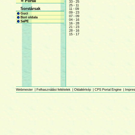
Portál
33 - 25
25 - 11
Sorstársak
11 - 09
09 - 23
Guci
07 - 09
Bori oldala
04 - 16
SaPE
16 - 28
21 - 23
28 - 16
15 - 17
Webmester
|
Felhasználási feltételek
|
Oldaltérkép
|
CPS Portal Engine
|
Impre