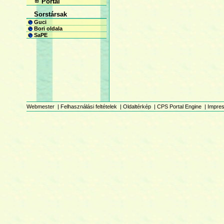
Portál
Sorstársak
Guci
Bori oldala
SaPE
Webmester
|
Felhasználási feltételek
|
Oldaltérkép
|
CPS Portal Engine
|
Impre