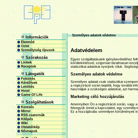
Személyes adatok védelme
Információk
Életmód
Üzlet
Adatvédelem
Személyiség típusok
Szórakozás
Egyes szolgáltatásaink igénybevételéhez felha
Linkek
körültekintéssel, szigorúan bizalmasan kezel
Receptek
statisztikai adatokat nyerjünk róluk. Segítsé
Látogatók
Személyes adatok védelme
Feltöltés
Személyes adatait csak statisztikai szempont
Kérdőívek
a regisztráció során bejelöli, hogy további i
Letöltés
használjuk a szükséges adatokat, azt harma
Hotel
Game Of Life
Marketing célú hozzájárulás
Szolgáltatások
Amennyiben Ön a regisztráció során, vagy a 
Keresés
felvegyük önnel a kapcsolatot, egy személyre 
Mirror
Ez a hozzájárulás semmilyen körülmények köz
RSS csatornák
Kilépés
Wiki
Oldaltérkép
Névnapok