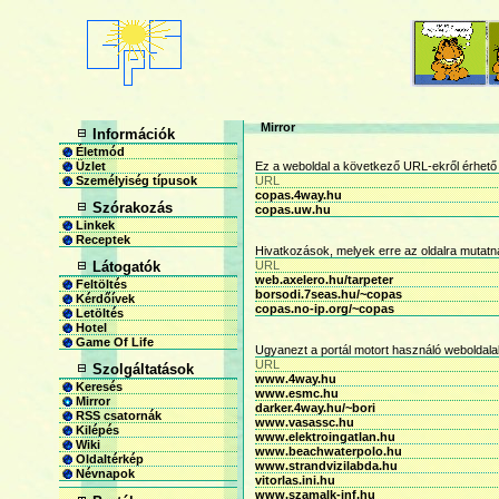
Mirror
Információk
Életmód
Üzlet
Ez a weboldal a következő URL-ekről érhető 
Személyiség típusok
URL
copas.4way.hu
Szórakozás
copas.uw.hu
Linkek
Receptek
Hivatkozások, melyek erre az oldalra mutatn
Látogatók
URL
web.axelero.hu/tarpeter
Feltöltés
borsodi.7seas.hu/~copas
Kérdőívek
copas.no-ip.org/~copas
Letöltés
Hotel
Game Of Life
Ugyanezt a portál motort használó weboldala
URL
Szolgáltatások
www.4way.hu
Keresés
www.esmc.hu
Mirror
darker.4way.hu/~bori
RSS csatornák
www.vasassc.hu
Kilépés
www.elektroingatlan.hu
Wiki
www.beachwaterpolo.hu
Oldaltérkép
www.strandvizilabda.hu
Névnapok
vitorlas.ini.hu
www.szamalk-inf.hu