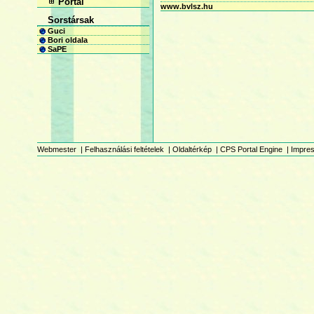
Portál
www.bvlsz.hu
Sorstársak
Guci
Bori oldala
SaPE
Webmester
|
Felhasználási feltételek
|
Oldaltérkép
|
CPS Portal Engine
|
Impre