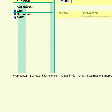
Portál
Sorstársak
Guci
Utalvány
Érvényesség
Bori oldala
Nincsenek aktivált utalványok
SaPE
Webmester
|
Felhasználási feltételek
|
Oldaltérkép
|
CPS Portal Engine
|
Impre