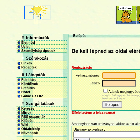
Belépés
Információk
Életmód
Üzlet
Be kell lépned az oldal elé
Személyiség típusok
Szórakozás
Linkek
Receptek
Regisztráció
Látogatók
Felhasználónév
Feltöltés
Jelszó
Kérdőívek
Letöltés
Adatok megjegyzés
Hotel
megbízható gépen használja
Game Of Life
felejtsen el kilépni.
Szolgáltatások
Keresés
Elfelejtettem a jelszavamat
Mirror
RSS csatornák
Kilépés
Amennyiben van utalványod, akkor azt itt akt
Wiki
Oldaltérkép
Utalvány aktiválása :
Névnapok