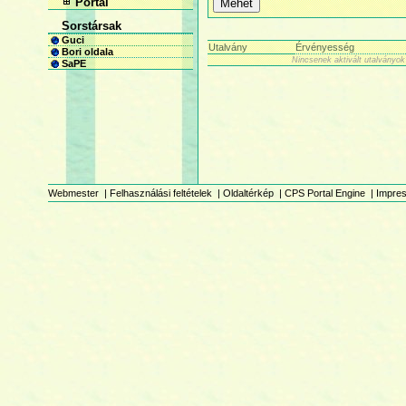
Portál
Sorstársak
Guci
Utalvány
Érvényesség
Bori oldala
Nincsenek aktivált utalványok
SaPE
Webmester
|
Felhasználási feltételek
|
Oldaltérkép
|
CPS Portal Engine
|
Impre