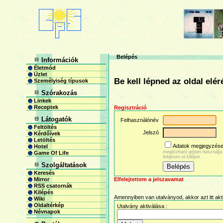
Belépés
Információk
Életmód
Üzlet
Be kell lépned az oldal elé
Személyiség típusok
Szórakozás
Linkek
Receptek
Regisztráció
Látogatók
Felhasználónév
Feltöltés
Jelszó
Kérdőívek
Letöltés
Adatok megjegyzés
Hotel
megbízható gépen használja
Game Of Life
felejtsen el kilépni.
Szolgáltatások
Keresés
Elfelejtettem a jelszavamat
Mirror
RSS csatornák
Kilépés
Amennyiben van utalványod, akkor azt itt akt
Wiki
Oldaltérkép
Utalvány aktiválása :
Névnapok