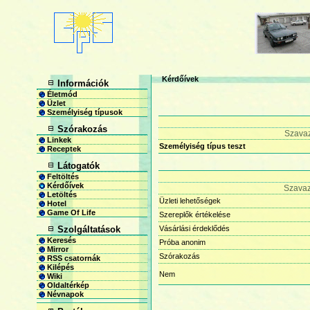
Kérdőívek
Információk
Életmód
Üzlet
Személyiség típusok
Szórakozás
Szava
Linkek
Személyiség típus teszt
Receptek
Látogatók
Feltöltés
Kérdőívek
Szava
Letöltés
Üzleti lehetőségek
Hotel
Game Of Life
Szereplők értékelése
Szolgáltatások
Vásárlási érdeklődés
Keresés
Próba anonim
Mirror
Szórakozás
RSS csatornák
Kilépés
Nem
Wiki
Oldaltérkép
Névnapok