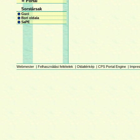
Portál
Sorstársak
Guci
Bori oldala
SaPE
Webmester
|
Felhasználási feltételek
|
Oldaltérkép
|
CPS Portal Engine
|
Impre