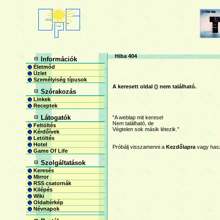
Hiba 404
Információk
Életmód
Üzlet
Személyiség típusok
A keresett oldal (
) nem található.
Szórakozás
Linkek
Receptek
Látogatók
"A weblap mit keresel
Nem található, de
Feltöltés
Végtelen sok másik létezik."
Kérdőívek
Letöltés
Hotel
Próbálj visszamenni a
Kezdőlapra
vagy has
Game Of Life
Szolgáltatások
Keresés
Mirror
RSS csatornák
Kilépés
Wiki
Oldaltérkép
Névnapok