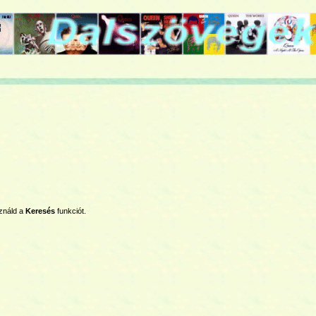
ználd a
Keresés
funkciót.