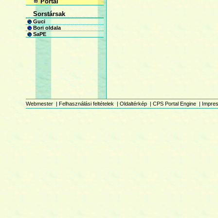
Portál
Sorstársak
Guci
Bori oldala
SaPE
Webmester
|
Felhasználási feltételek
|
Oldaltérkép
|
CPS Portal Engine
|
Impre