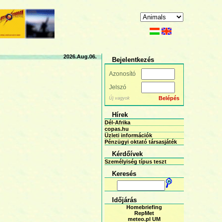
2026.Aug.06.
Bejelentkezés
Azonosító
Jelszó
Belépés
Új vagyok
Hírek
Dél-Afrika
copas.hu
Üzleti információk
Pénzügyi oktató társasjáték
Kérdőívek
Személyiség típus teszt
Keresés
Időjárás
Homebriefing
RepMet
meteo.pl UM