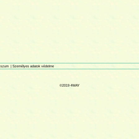
sszum
|
Személyes adatok védelme
©2019 4WAY