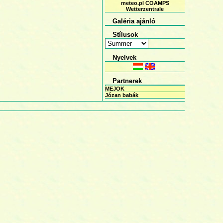
meteo.pl COAMPS
Wetterzentrale
Galéria ajánló
Stílusok
Nyelvek
Partnerek
MEJOK
Józan babák