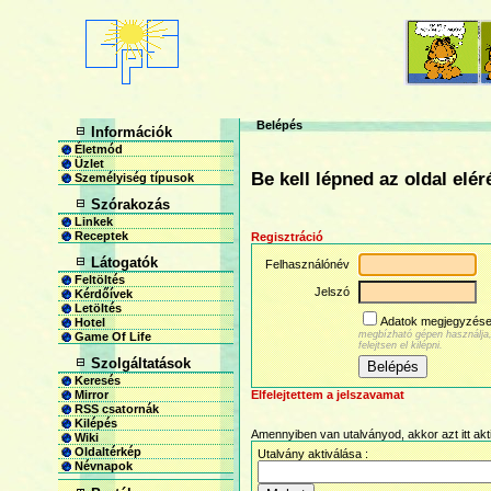
Belépés
Információk
Életmód
Üzlet
Be kell lépned az oldal elé
Személyiség típusok
Szórakozás
Linkek
Receptek
Regisztráció
Látogatók
Felhasználónév
Feltöltés
Jelszó
Kérdőívek
Letöltés
Adatok megjegyzés
Hotel
megbízható gépen használja
Game Of Life
felejtsen el kilépni.
Szolgáltatások
Keresés
Elfelejtettem a jelszavamat
Mirror
RSS csatornák
Kilépés
Amennyiben van utalványod, akkor azt itt akt
Wiki
Oldaltérkép
Utalvány aktiválása :
Névnapok