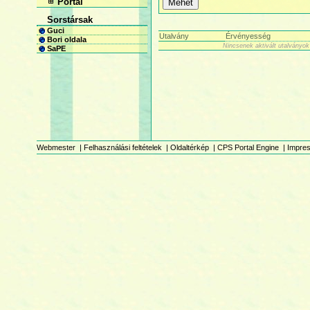
Portál
Sorstársak
Guci
Utalvány
Érvényesség
Bori oldala
Nincsenek aktivált utalványok
SaPE
Webmester
|
Felhasználási feltételek
|
Oldaltérkép
|
CPS Portal Engine
|
Impre