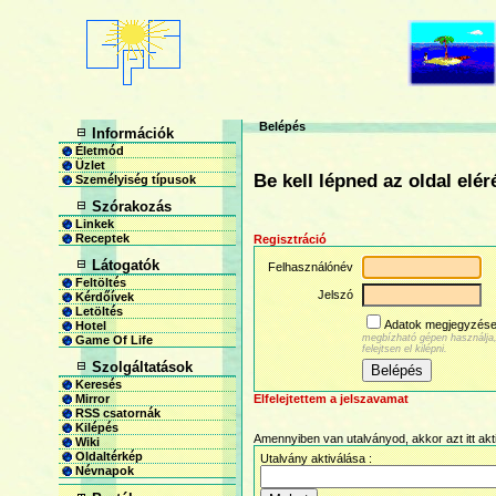
Belépés
Információk
Életmód
Üzlet
Be kell lépned az oldal elé
Személyiség típusok
Szórakozás
Linkek
Receptek
Regisztráció
Látogatók
Felhasználónév
Feltöltés
Jelszó
Kérdőívek
Letöltés
Adatok megjegyzés
Hotel
megbízható gépen használja
Game Of Life
felejtsen el kilépni.
Szolgáltatások
Keresés
Elfelejtettem a jelszavamat
Mirror
RSS csatornák
Kilépés
Amennyiben van utalványod, akkor azt itt akt
Wiki
Oldaltérkép
Utalvány aktiválása :
Névnapok