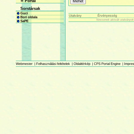
Portál
Sorstársak
Guci
Utalvány
Érvényesség
Bori oldala
Nincsenek aktivált utalványok
SaPE
Webmester
|
Felhasználási feltételek
|
Oldaltérkép
|
CPS Portal Engine
|
Impre